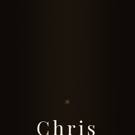
✶
Chris